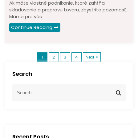
Ak máte vlastné podnikanie, ktoré zahŕňa
skladovanie a prepravu tovaru, zbystrite pozornosť.
Máme pre vás
Continue Reading
S
1
2
3
4
Next
t
Search
r
S
S
e
á
e
a
a
r
r
n
c
c
h
h
k
f
Recent Posts