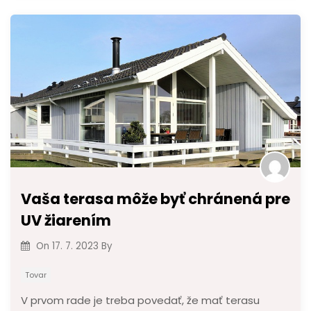
Vaša terasa môže byť chránená pre
UV žiarením
On
17. 7. 2023
By
Tovar
V prvom rade je treba povedať, že mať terasu