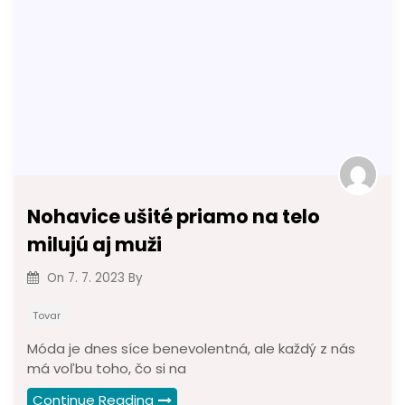
Nohavice ušité priamo na telo
milujú aj muži
On
7. 7. 2023
By
Tovar
Móda je dnes síce benevolentná, ale každý z nás
má voľbu toho, čo si na
Continue Reading