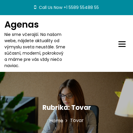
S
Call Us Now +1 5589 55488 55
k
i
Agenas
p
t
Nie sme včerajší. Na našom
o
webe, nájdete aktuality od
c
výmyslu sveta neustále. Sme
o
súčasní, moderní, pokrokový
n
a máme pre vás vždy niečo
t
naviac.
e
n
t
Rubrika:
Tovar
Tovar
Home