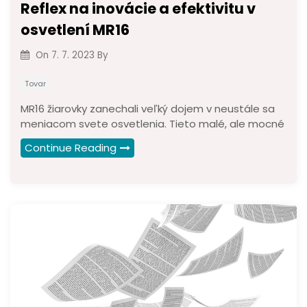
Reflex na inovácie a efektivitu v
osvetlení MR16
On
7. 7. 2023
By
Tovar
MR16 žiarovky zanechali veľký dojem v neustále sa
meniacom svete osvetlenia. Tieto malé, ale mocné
Continue Reading