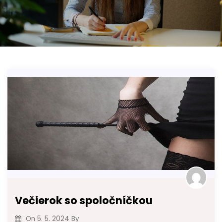
Večierok so spoločníčkou
On
5. 5. 2024
By