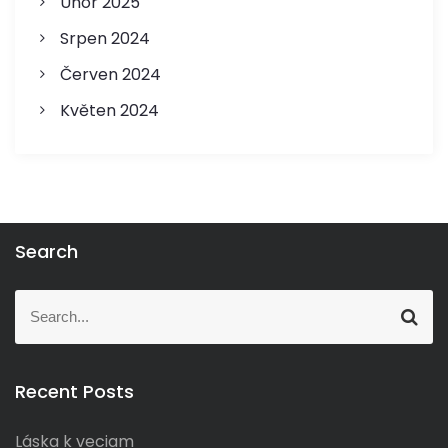
Únor 2025
ě
Srpen 2024
v
Červen 2024
k
Květen 2024
ů
Search
S
S
e
e
a
a
r
r
c
Recent Posts
c
h
h
Láska k veciam
f