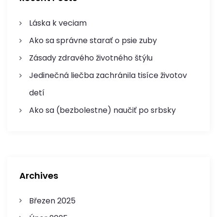
o
o
r
Láska k veciam
v
:
Ako sa správne starať o psie zuby
á
Zásady zdravého životného štýlu
n
Jedinečná liečba zachránila tisíce životov
í
detí
Ako sa (bezbolestne) naučiť po srbsky
p
ř
í
Archives
s
p
Březen 2025