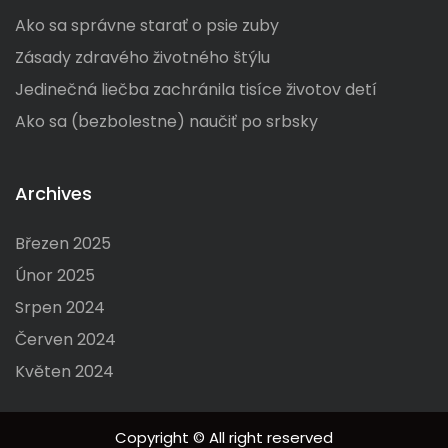
o
Ako sa správne starať o psie zuby
r
Zásady zdravého životného štýlu
:
Jedinečná liečba zachránila tisíce životov detí
Ako sa (bezbolestne) naučiť po srbsky
Archives
Březen 2025
Únor 2025
Srpen 2024
Červen 2024
Květen 2024
Copyright © All right reserved