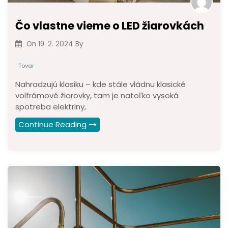
Čo vlastne vieme o LED žiarovkách
On
19. 2. 2024
By
Tovar
Nahradzujú klasiku – kde stále vládnu klasické
volfrámové žiarovky, tam je natoľko vysoká
spotreba elektriny,
Continue Reading