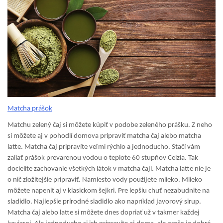
Matcha prášok
Matchu zelený čaj si môžete kúpiť v podobe zeleného prášku. Z neho
si môžete aj v pohodlí domova pripraviť matcha čaj alebo matcha
latte. Matcha čaj pripravíte veľmi rýchlo a jednoducho. Stačí vám
zaliať prášok prevarenou vodou o teplote 60 stupňov Celzia. Tak
docielite zachovanie všetkých látok v matcha čaji. Matcha latte nie je
o nič zložitejšie pripraviť. Namiesto vody použijete mlieko. Mlieko
môžete napeniť aj v klasickom šejkri. Pre lepšiu chuť nezabudnite na
sladidlo. Najlepšie prírodné sladidlo ako napríklad javorový sirup.
Matcha čaj alebo latte si môžete dnes dopriať už v takmer každej