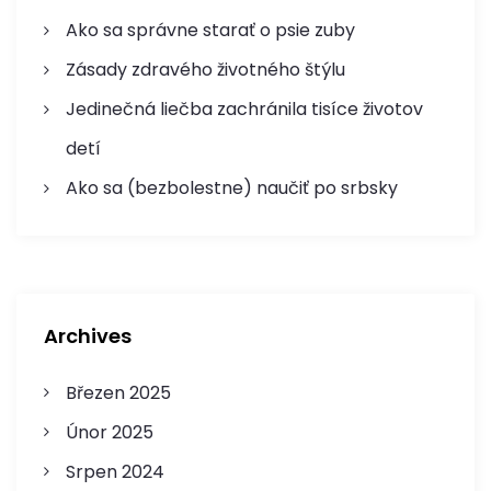
ř
Ako sa správne starať o psie zuby
í
Zásady zdravého životného štýlu
s
Jedinečná liečba zachránila tisíce životov
p
detí
Ako sa (bezbolestne) naučiť po srbsky
ě
v
e
Archives
k
Březen 2025
Únor 2025
Srpen 2024