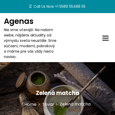
S
Call Us Now +1 5589 55488 55
k
i
Agenas
p
t
Nie sme včerajší. Na našom
o
webe, nájdete aktuality od
c
výmyslu sveta neustále. Sme
o
súčasní, moderní, pokrokový
n
a máme pre vás vždy niečo
t
naviac.
e
n
t
Zelená matcha
Zelená matcha
Home
Tovar