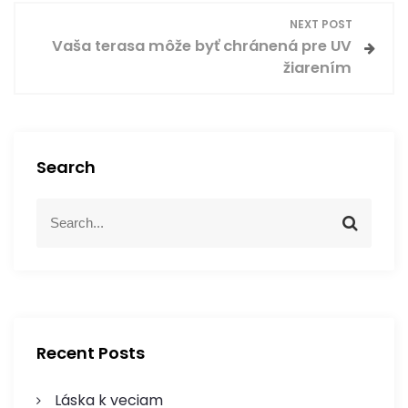
NEXT POST
i
Vaša terasa môže byť chránená pre UV
žiarením
g
a
c
Search
e
S
S
e
p
e
a
a
r
r
r
c
c
h
h
o
f
Recent Posts
p
o
r
Láska k veciam
: