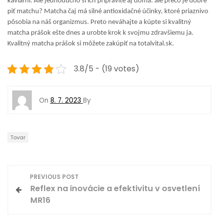
kaviarni. Ale jednoducho si ich pripravíte aj doma. ale prečo je dobré
piť matchu? Matcha čaj má silné antioxidačné účinky, ktoré priaznivo
pôsobia na náš organizmus. Preto neváhajte a kúpte si kvalitný
matcha prášok ešte dnes a urobte krok k svojmu zdravšiemu ja.
Kvalitný matcha prášok si môžete zakúpiť na totalvital.sk.
3.8/5 - (19 votes)
On
8. 7. 2023
By
Tovar
N
PREVIOUS POST
Reflex na inovácie a efektivitu v osvetlení
a
MR16
v