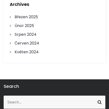
Archives
Březen 2025
Únor 2025
Srpen 2024
Červen 2024
Květen 2024
Search
S
S
e
e