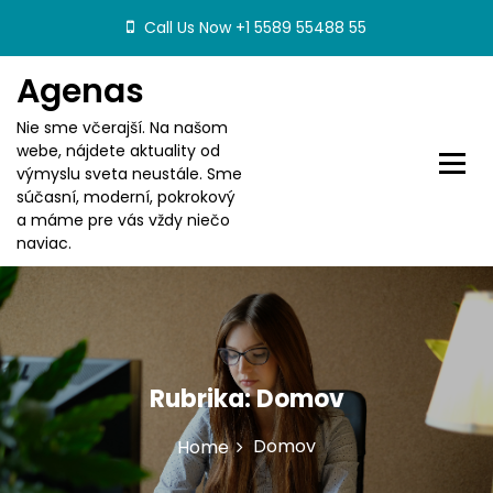
S
Call Us Now +1 5589 55488 55
k
i
Agenas
p
t
Nie sme včerajší. Na našom
o
webe, nájdete aktuality od
c
výmyslu sveta neustále. Sme
o
súčasní, moderní, pokrokový
n
a máme pre vás vždy niečo
t
naviac.
e
n
t
Rubrika:
Domov
Domov
Home