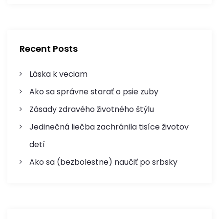
r
r
c
c
h
h
f
Recent Posts
o
r
Láska k veciam
:
Ako sa správne starať o psie zuby
Zásady zdravého životného štýlu
Jedinečná liečba zachránila tisíce životov
detí
Ako sa (bezbolestne) naučiť po srbsky