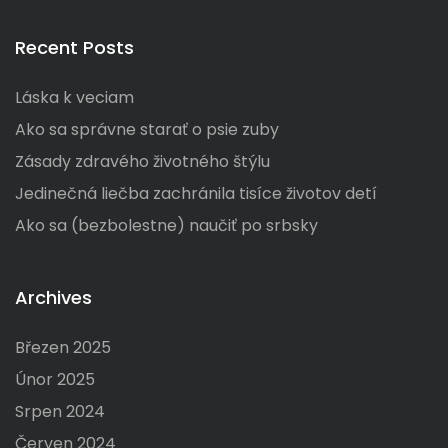
a
a
r
r
c
Recent Posts
c
h
h
Láska k veciam
f
o
Ako sa správne starať o psie zuby
r
Zásady zdravého životného štýlu
:
Jedinečná liečba zachránila tisíce životov detí
Ako sa (bezbolestne) naučiť po srbsky
Archives
Březen 2025
Únor 2025
Srpen 2024
Červen 2024