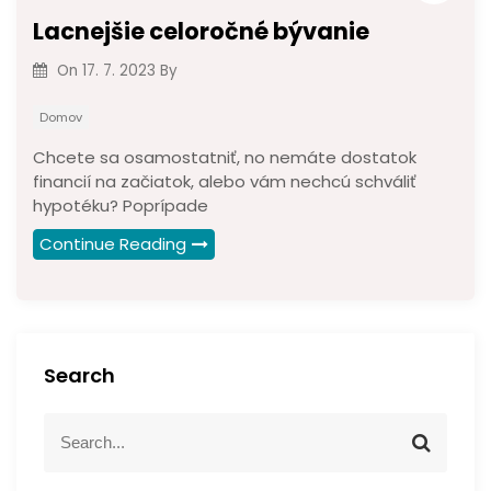
Lacnejšie celoročné bývanie
On
17. 7. 2023
By
Domov
Chcete sa osamostatniť, no nemáte dostatok
financií na začiatok, alebo vám nechcú schváliť
hypotéku? Poprípade
Continue Reading
Search
S
S
e
e
a
a