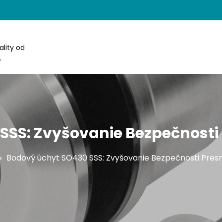
lity od
,
 SSS: Zvyšovanie Bezpečnost
Bodový úchyt SO430 SSS: Zvyšovanie Bezpečnosti Pr