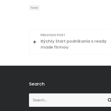
Tovar
N
PREVIOUS POST
Rýchly štart podnikania s ready
a
made firmou
v
i
g
Search
a
S
c
S
e
e
a
a