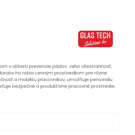
rom v oblasti prevencie pádov. Jeho všestrannosť,
dardov ho robia cenným prostriedkom pre rôzne
ečnosť a mobilitu pracovníkov, umožňuje personálu
pečuje bezpečné a produktívne pracovné prostredie.