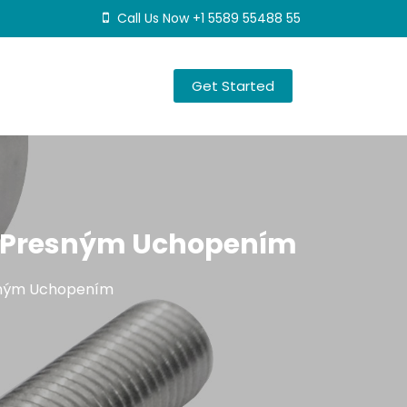
Call Us Now +1 5589 55488 55
Get Started
i Presným Uchopením
esným Uchopením