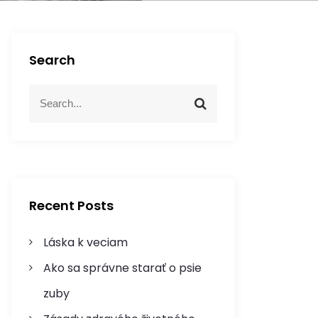
Search
S
S
e
e
a
a
r
r
c
c
h
h
f
Recent Posts
o
r
Láska k veciam
:
Ako sa správne starať o psie
zuby