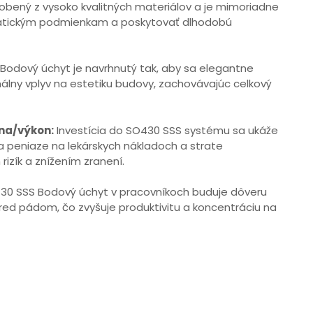
obený z vysoko kvalitných materiálov a je mimoriadne
matickým podmienkam a poskytovať dlhodobú
odový úchyt je navrhnutý tak, aby sa elegantne
imálny vplyv na estetiku budovy, zachovávajúc celkový
na/výkon:
Investícia do SO430 SSS systému sa ukáže
a peniaze na lekárskych nákladoch a strate
izík a znížením zranení.
0 SSS Bodový úchyt v pracovníkoch buduje dôveru
red pádom, čo zvyšuje produktivitu a koncentráciu na