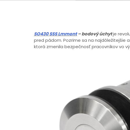
SO430 SSS Lmmont
– bodový úchyt
je revo
pred pádom. Pozrime sa na najdôležitejšie a 
ktorá zmenila bezpečnosť pracovníkov vo vý