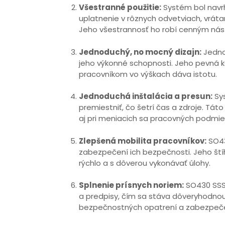
Všestranné použitie:
Systém bol navr
uplatnenie v rôznych odvetviach, vráta
Jeho všestrannosť ho robí cenným nást
Jednoduchý, no mocný dizajn:
Jedno
jeho výkonné schopnosti. Jeho pevná ko
pracovníkom vo výškach dáva istotu.
Jednoduchá inštalácia a presun:
Sys
premiestniť, čo šetrí čas a zdroje. Tá
aj pri meniacich sa pracovných podmie
Zlepšená mobilita pracovníkov:
SO43
zabezpečení ich bezpečnosti. Jeho št
rýchlo a s dôverou vykonávať úlohy.
Splnenie prísnych noriem:
SO430 SSS
a predpisy, čím sa stáva dôveryhodnou
bezpečnostných opatrení a zabezpeče