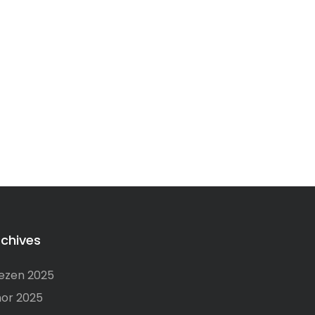
rchives
ezen 2025
or 2025