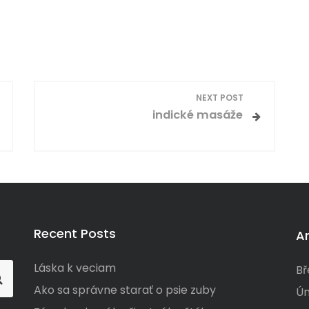
NEXT POST
indické masáže
Recent Posts
A
Láska k veciam
Bř
Ako sa správne starať o psie zuby
Ún