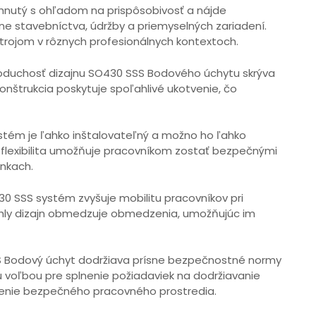
hnutý s ohľadom na prispôsobivosť a nájde
ne stavebníctva, údržby a priemyselných zariadení.
rojom v rôznych profesionálnych kontextoch.
duchosť dizajnu SO430 SSS Bodového úchytu skrýva
nštrukcia poskytuje spoľahlivé ukotvenie, čo
tém je ľahko inštalovateľný a možno ho ľahko
to flexibilita umožňuje pracovníkom zostať bezpečnými
nkach.
0 SSS systém zvyšuje mobilitu pracovníkov pri
íhly dizajn obmedzuje obmedzenia, umožňujúc im
 Bodový úchyt dodržiava prísne bezpečnostné normy
 voľbou pre splnenie požiadaviek na dodržiavanie
nie bezpečného pracovného prostredia.