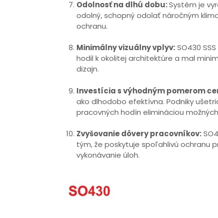
Odolnosť na dlhú dobu:
Systém je vyr
odolný, schopný odolať náročným kli
ochranu.
Minimálny vizuálny vplyv:
SO430 SSS B
hodil k okolitej architektúre a mal min
dizajn.
Investícia s výhodným pomerom ce
ako dlhodobo efektívna. Podniky ušetri
pracovných hodín elimináciou možných r
Zvyšovanie dôvery pracovníkov:
SO43
tým, že poskytuje spoľahlivú ochranu p
vykonávanie úloh.