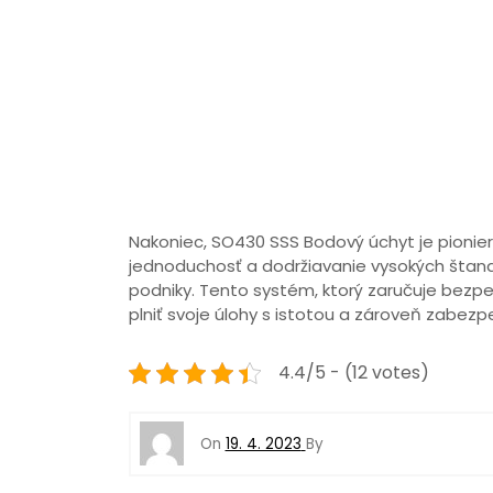
Nakoniec, SO430 SSS Bodový úchyt je pionie
jednoduchosť a dodržiavanie vysokých štan
podniky. Tento systém, ktorý zaručuje bezp
plniť svoje úlohy s istotou a zároveň zabez
4.4/5 - (12 votes)
On
19. 4. 2023
By