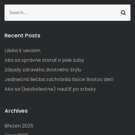
S
S
e
e
a
a
r
r
c
Recent Posts
c
h
h
Láska k veciam
f
o
Ako sa správne starať o psie zuby
r
Zásady zdravého životného štýlu
:
Jedinečná liečba zachránila tisíce životov detí
Ako sa (bezbolestne) naučiť po srbsky
Archives
Březen 2025