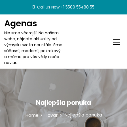
S
Call Us Now +1 5589 55488 55
k
i
Agenas
p
t
Nie sme včerajší. Na našom
o
webe, nájdete aktuality od
c
výmyslu sveta neustále. Sme
o
súčasní, moderní, pokrokový
n
a máme pre vás vždy niečo
t
naviac.
e
n
t
Najlepšia ponuka
Najlepšia ponuka
Home
Tovar