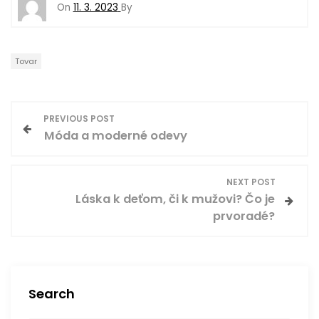
On
11. 3. 2023
By
Tovar
N
PREVIOUS POST
Móda a moderné odevy
a
v
NEXT POST
Láska k deťom, či k mužovi? Čo je
i
prvoradé?
g
a
Search
c