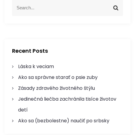
S
e
S
e
e
a
a
p
r
r
c
c
r
h
h
f
o
Recent Posts
o
p
r
Láska k veciam
:
ř
Ako sa správne starať o psie zuby
í
Zásady zdravého životného štýlu
Jedinečná liečba zachránila tisíce životov
s
detí
p
Ako sa (bezbolestne) naučiť po srbsky
ě