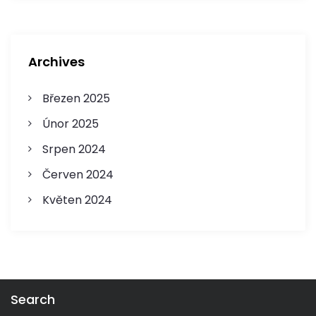
v
e
Archives
k
Březen 2025
Únor 2025
Srpen 2024
Červen 2024
Květen 2024
Search