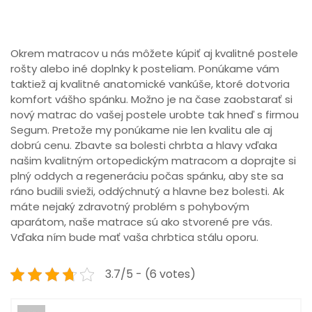
Okrem matracov u nás môžete kúpiť aj kvalitné postele
rošty alebo iné doplnky k posteliam. Ponúkame vám
taktiež aj kvalitné anatomické vankúše, ktoré dotvoria
komfort vášho spánku. Možno je na čase zaobstarať si
nový matrac do vašej postele urobte tak hneď s firmou
Segum. Pretože my ponúkame nie len kvalitu ale aj
dobrú cenu. Zbavte sa bolesti chrbta a hlavy vďaka
našim kvalitným ortopedickým matracom a doprajte si
plný oddych a regeneráciu počas spánku, aby ste sa
ráno budili svieži, oddýchnutý a hlavne bez bolesti. Ak
máte nejaký zdravotný problém s pohybovým
aparátom, naše matrace sú ako stvorené pre vás.
Vďaka ním bude mať vaša chrbtica stálu oporu.
3.7/5 - (6 votes)