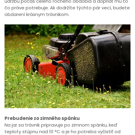
údržbu počas celého ročného obdobia a dopriať mu to
čo práve potrebuje. Ak dodržíte týchto pár vecí, budete
obdarení krásnym trávnikom.
Prebudenie zo zimného spánku
Na jar sa trávnik pripravuje po zimnom spánku, keď
teploty stúpnu nad 10 °C a je ho potreba vyčistiť od