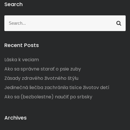
Search
S
S
e
e
a
a
r
r
c
Recent Posts
c
h
h
Láska k veciam
f
o
Ako sa správne starať o psie zuby
r
Zásady zdravého životného štýlu
:
Jedinečná liečba zachránila tisíce životov detí
Ako sa (bezbolestne) naučiť po srbsky
Archives