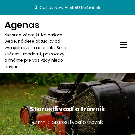
S
Call Us Now +1 5589 55488 55
k
i
Agenas
p
t
Nie sme včerajší. Na našom
o
webe, nájdete aktuality od
c
výmyslu sveta neustále. Sme
o
súčasní, moderní, pokrokový
n
a máme pre vás vždy niečo
t
naviac.
e
n
t
Starostlivosť o trávnik
Starostlivosť o trávnik
Home