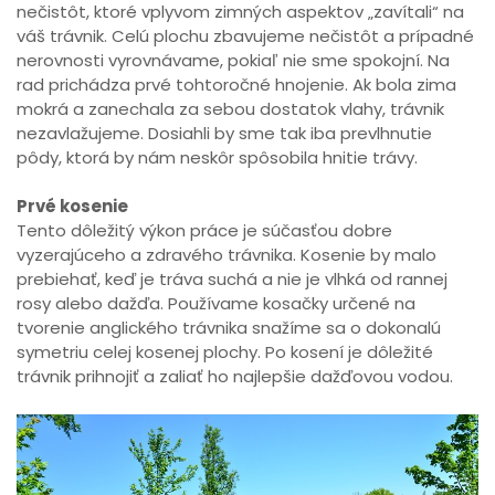
nečistôt, ktoré vplyvom zimných aspektov „zavítali“ na
váš trávnik. Celú plochu zbavujeme nečistôt a prípadné
nerovnosti vyrovnávame, pokiaľ nie sme spokojní. Na
rad prichádza prvé tohtoročné hnojenie. Ak bola zima
mokrá a zanechala za sebou dostatok vlahy, trávnik
nezavlažujeme. Dosiahli by sme tak iba prevlhnutie
pôdy, ktorá by nám neskôr spôsobila hnitie trávy.
Prvé kosenie
Tento dôležitý výkon práce je súčasťou dobre
vyzerajúceho a zdravého trávnika. Kosenie by malo
prebiehať, keď je tráva suchá a nie je vlhká od rannej
rosy alebo dažďa. Používame kosačky určené na
tvorenie anglického trávnika snažíme sa o dokonalú
symetriu celej kosenej plochy. Po kosení je dôležité
trávnik prihnojiť a zaliať ho najlepšie dažďovou vodou.