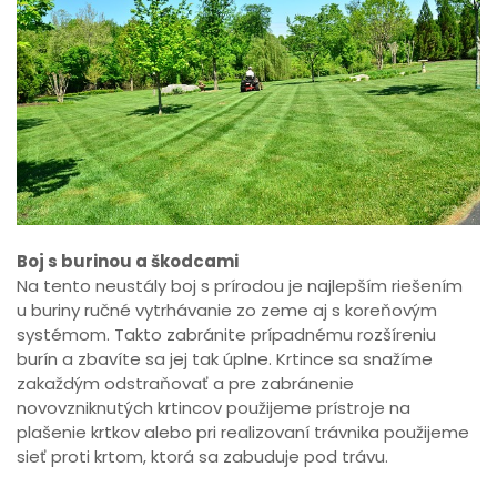
Boj s burinou a škodcami
Na tento neustály boj s prírodou je najlepším riešením
u buriny ručné vytrhávanie zo zeme aj s koreňovým
systémom. Takto zabránite prípadnému rozšíreniu
burín a zbavíte sa jej tak úplne. Krtince sa snažíme
zakaždým odstraňovať a pre zabránenie
novovzniknutých krtincov použijeme prístroje na
plašenie krtkov alebo pri realizovaní trávnika použijeme
sieť proti krtom, ktorá sa zabuduje pod trávu.