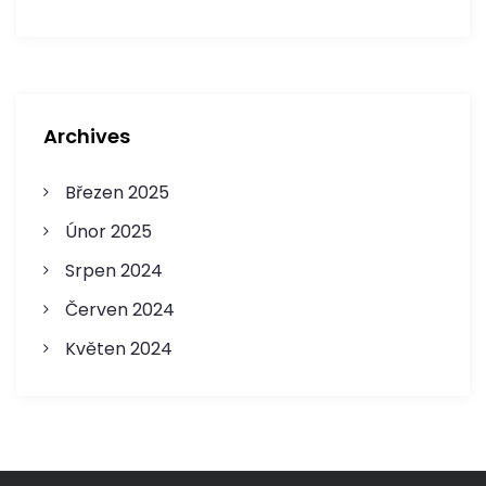
p
ě
v
Archives
e
k
Březen 2025
Únor 2025
Srpen 2024
Červen 2024
Květen 2024