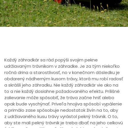
Každý záhradkár sa rád popýši svojim pekne
udržiavaným trávnikom v záhradke. Je za tým niekoľko
ročná drina a starostlivosť, no v konečnom dôsledku je
obdarený nádherným kusom trávy, ktorá mu robí radosť
a skrášli jeho záhradku. Nie každý záhradkár vie ako na
to a nie každý dosiahne požadovaného efektu. Prílišné
zalievanie môže spôsobiť, že tráva začne hniť alebo
opak bude vyschýnať. Priveľa hnojiva spôsobí vypálenie
a primálo zase spôsobuje nedostatok živín na to, aby
z udržiavaného kusu trávy vyrástol pekný trávnik. O to,
aby ste mali pekný trávnik je treba dbať na jeho celkovú