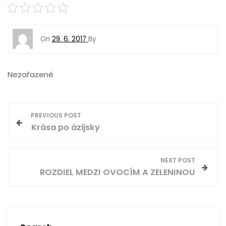
On
29. 6. 2017
By
Nezařazené
N
PREVIOUS POST
Krása po ázijsky
a
v
NEXT POST
ROZDIEL MEDZI OVOCÍM A ZELENINOU
i
g