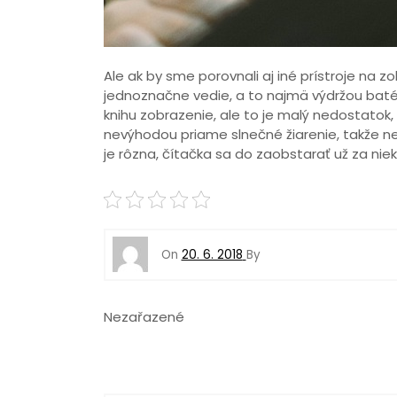
Ale ak by sme porovnali aj iné prístroje na z
jednoznačne vedie, a to najmä výdržou baté
knihu zobrazenie, ale to je malý nedostatok, 
nevýhodou priame slnečné žiarenie, takže n
je rôzna, čítačka sa do zaobstarať už za niek
On
20. 6. 2018
By
Nezařazené