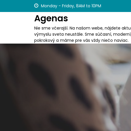
S
Monday - Friday, 8AM to 10PM
k
Agenas
i
p
Nie sme včerajší. Na našom webe, nájdete aktua
t
výmyslu sveta neustále. Sme súčasní, moderní
o
pokrokový a máme pre vás vždy niečo naviac.
c
o
n
t
e
n
t