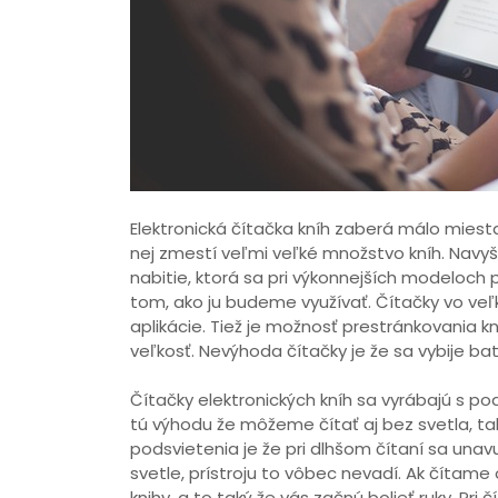
Elektronická čítačka kníh zaberá málo miest
nej zmestí veľmi veľké množstvo kníh. Navyš
nabitie, ktorá sa pri výkonnejších modeloch p
tom, ako ju budeme využívať. Čítačky vo veľ
aplikácie. Tiež je možnosť prestránkovania 
veľkosť. Nevýhoda čítačky je že sa vybije bat
Čítačky elektronických kníh sa vyrábajú s p
tú výhodu že môžeme čítať aj bez svetla, ta
podsvietenia je že pri dlhšom čítaní sa un
svetle, prístroju to vôbec nevadí. Ak čítame
knihy, a to taký že vás začnú bolieť ruky. Pri