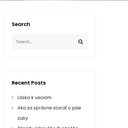
Search
S
S
e
e
a
a
r
r
c
c
h
h
f
Recent Posts
o
r
Láska k veciam
:
Ako sa správne starať o psie
zuby