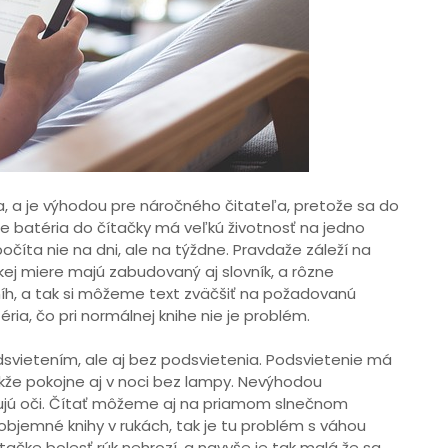
a, a je výhodou pre náročného čitateľa, pretože sa do
e batéria do čítačky má veľkú životnosť na jedno
očíta nie na dni, ale na týždne. Pravdaže záleží na
kej miere majú zabudovaný aj slovník, a rôzne
kníh, a tak si môžeme text zväčšiť na požadovanú
éria, čo pri normálnej knihe nie je problém.
odsvietením, ale aj bez podsvietenia. Podsvietenie má
kže pokojne aj v noci bez lampy. Nevýhodou
avujú oči. Čítať môžeme aj na priamom slnečnom
 objemné knihy v rukách, tak je tu problém s váhou
 čítačke bolesť rúk nehrozí, a navyše je tak malá že sa