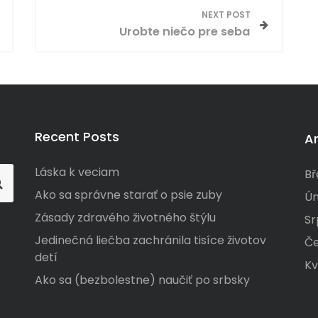
NEXT POST
Urobte niečo pre seba
Recent Posts
A
Láska k veciam
Bř
Ako sa správne starať o psie zuby
Ún
Zásady zdravého životného štýlu
Sr
Jedinečná liečba zachránila tisíce životov
Če
detí
Kv
Ako sa (bezbolestne) naučiť po srbsky