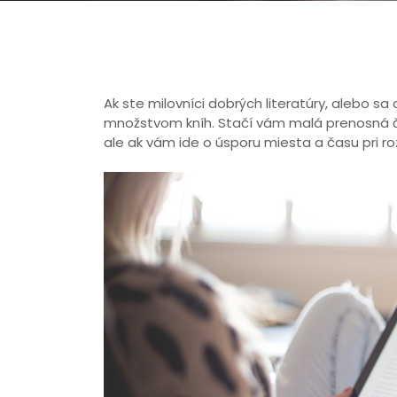
Ak ste milovníci dobrých literatúry, alebo s
množstvom kníh. Stačí vám malá prenosná čít
ale ak vám ide o úsporu miesta a času pri roz