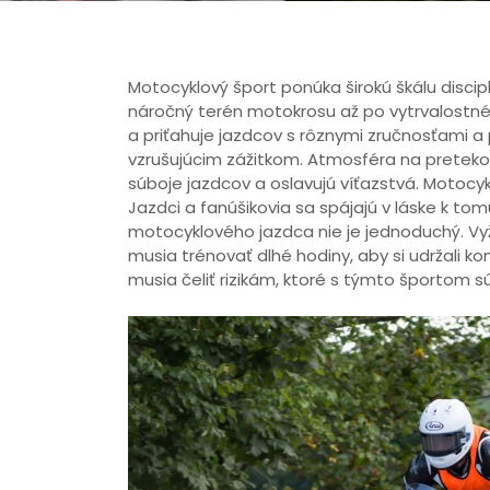
Motocyklový šport ponúka širokú škálu discip
náročný terén motokrosu až po vytrvalostné 
a priťahuje jazdcov s rôznymi zručnosťami a 
vzrušujúcim zážitkom. Atmosféra na pretekoc
súboje jazdcov a oslavujú víťazstvá. Motocykl
Jazdci a fanúšikovia sa spájajú v láske k tomu
motocyklového jazdca nie je jednoduchý. Vyža
musia trénovať dlhé hodiny, aby si udržali ko
musia čeliť rizikám, ktoré s týmto športom sú