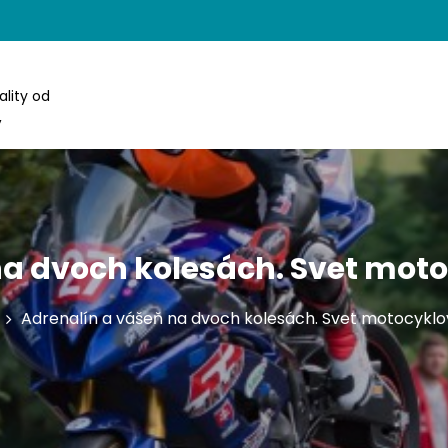
lity od
,
na dvoch kolesách. Svet mot
Adrenalín a vášeň na dvoch kolesách. Svet motocykl