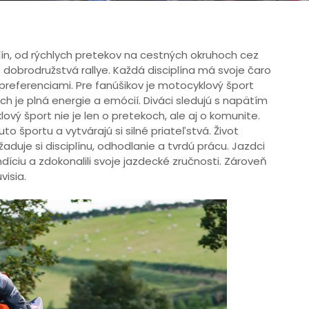
lín, od rýchlych pretekov na cestných okruhoch cez
dobrodružstvá rallye. Každá disciplína má svoje čaro
preferenciami. Pre fanúšikov je motocyklový šport
h je plná energie a emócií. Diváci sledujú s napätím
ový šport nie je len o pretekoch, ale aj o komunite.
to športu a vytvárajú si silné priateľstvá. Život
duje si disciplínu, odhodlanie a tvrdú prácu. Jazdci
ndíciu a zdokonalili svoje jazdecké zručnosti. Zároveň
visia.