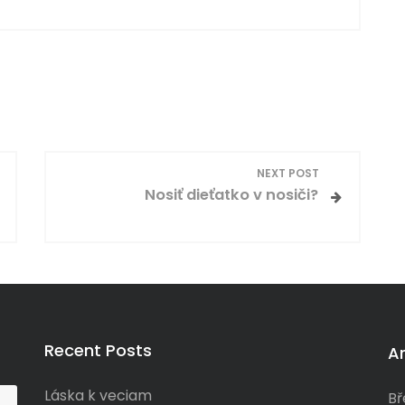
NEXT POST
Nosiť dieťatko v nosiči?
Recent Posts
A
Láska k veciam
Bř