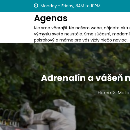
S
Monday - Friday, 8AM to 10PM
k
Agenas
i
p
Nie sme včerajší. Na našom webe, nájdete aktua
t
výmyslu sveta neustále. Sme súčasní, moderní
o
pokrokový a máme pre vás vždy niečo naviac.
c
o
n
t
e
n
Adrenalín a vášeň 
t
Home
Moto