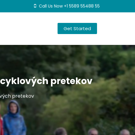
Call Us Now +1 5589 55488 55
Get Started
ocyklových pretekov
ových pretekov