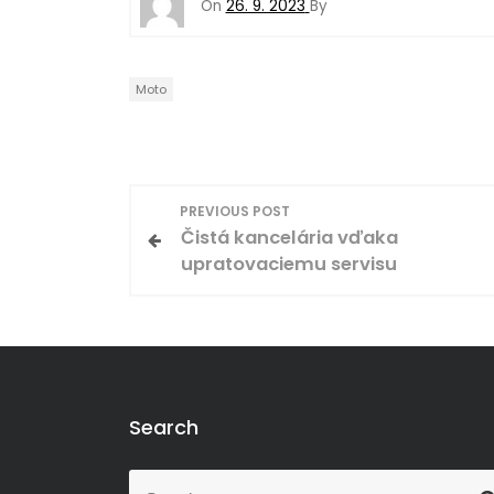
On
26. 9. 2023
By
Moto
N
PREVIOUS POST
Čistá kancelária vďaka
a
upratovaciemu servisu
v
i
g
Search
a
S