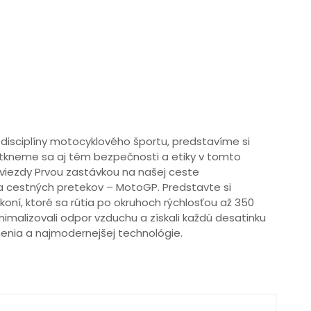
 disciplíny motocyklového športu, predstavíme si
otkneme sa aj tém bezpečnosti a etiky v tomto
hviezdy Prvou zastávkou na našej ceste
a cestných pretekov – MotoGP. Predstavte si
oní, ktoré sa rútia po okruhoch rýchlosťou až 350
imalizovali odpor vzduchu a získali každú desatinku
enia a najmodernejšej technológie.