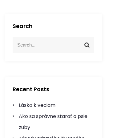
Search
S
S
e
e
a
a
r
r
c
c
h
h
f
Recent Posts
o
r
Láska k veciam
:
Ako sa správne starať o psie
zuby